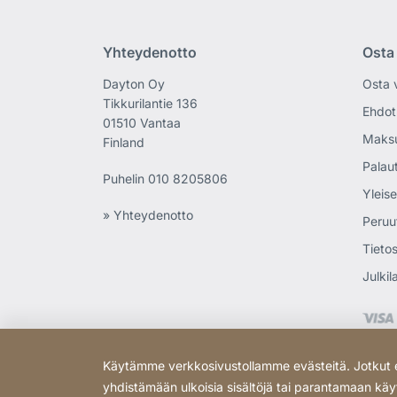
Yhteydenotto
Osta
Dayton Oy
Osta 
Tikkurilantie 136
Ehdot
01510 Vantaa
Maks
Finland
Palau
Puhelin
010 8205806
Yleis
» Yhteydenotto
Peruu
Tietos
Julki
Käytämme verkkosivustollamme evästeitä. Jotkut ev
yhdistämään ulkoisia sisältöjä tai parantamaan käyt