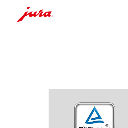
Siirry
sisältöön
Siirry
hakuun
lisätietoja