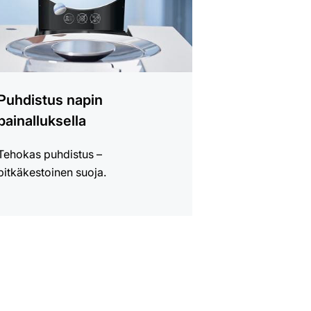
Puhdistus napin
painalluksella
Tehokas puhdistus –
pitkäkestoinen suoja.