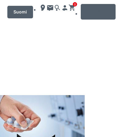
0
MENU
Suomi
etoja