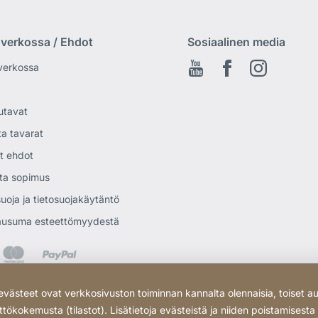
 verkossa / Ehdot
Sosiaalinen media
verkossa
Youtube
Facebook
Instagram
utavat
ta tavarat
et ehdot
ta sopimus
uoja ja tietosuojakäytäntö
lausuma esteettömyydestä
ästeet ovat verkkosivuston toiminnan kannalta olennaisia, toiset au
tökokemusta (tilastot). Lisätietoja evästeistä ja niiden poistamisest