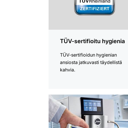
TÜV-sertifioitu hygienia
TÜV-sertifioidun hygienian
ansiosta jatkuvasti täydellistä
kahvia.
lisätietoja