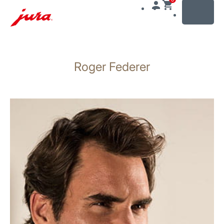
MENU
Siirry
sisältöön
Roger Federer
Siirry
hakuun