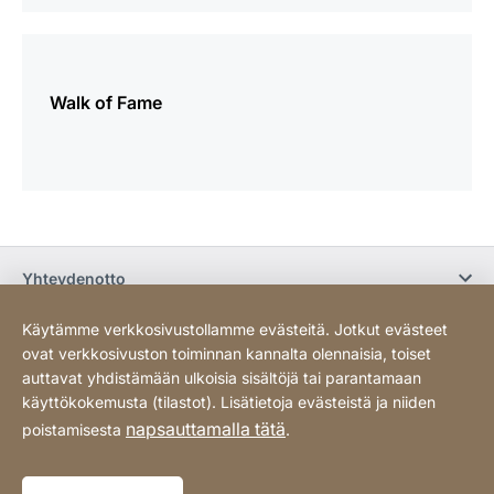
lisätietoja
Walk of Fame
Yhteydenotto
Käytämme verkkosivustollamme evästeitä. Jotkut evästeet
Osta verkossa / Ehdot
ovat verkkosivuston toiminnan kannalta olennaisia, toiset
auttavat yhdistämään ulkoisia sisältöjä tai parantamaan
käyttökokemusta (tilastot). Lisätietoja evästeistä ja niiden
Sosiaalinen media
napsauttamalla tätä
poistamisesta
.
Tietosuoja
Sivukartta
Website
[Website