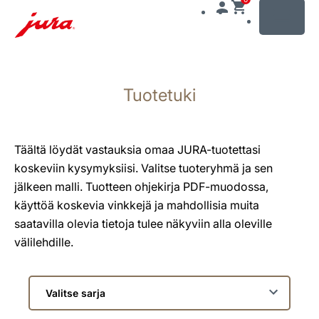
MENU
Siirry
sisältöön
Tuotetuki
Siirry
hakuun
Täältä löydät vastauksia omaa JURA-tuotettasi
koskeviin kysymyksiisi. Valitse tuoteryhmä ja sen
jälkeen malli. Tuotteen ohjekirja PDF-muodossa,
käyttöä koskevia vinkkejä ja mahdollisia muita
saatavilla olevia tietoja tulee näkyviin alla oleville
välilehdille.
Valitse
sarja