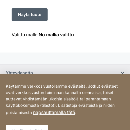
Valittu malli:
No mallia valittu
Yhteydenotto
Käytämme verkkosivustollamme evästeitä. Jotkut evästeet
Osta verkossa / Ehdot
ovat verkkosivuston toiminnan kannalta olennaisia, toiset
auttavat yhdistämään ulkoisia sisältöjä tai parantamaan
käyttökokemusta (tilastot). Lisätietoja evästeistä ja niiden
Sosiaalinen media
napsauttamalla tätä
poistamisesta
.
Tietosuoja
Sivukartta
Website
[Website