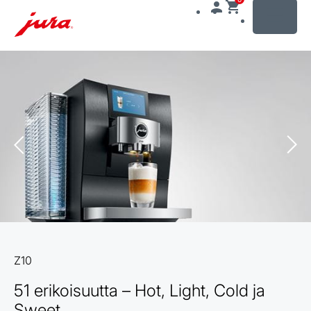
MENU
Siirry
sisältöön
Siirry
hakuun
Z10
51 erikoisuutta – Hot, Light, Cold ja
Sweet.