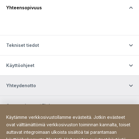
Yhteensopivuus
Tekniset tiedot
Käyttöohjeet
Yhteydenotto
Osta verkossa / Ehdot
Käytämme verkkosivustollamme evästeitä. Jotkin evästeet
ovat välttämättömiä verkkosivuston toiminnan kannalta, toiset
Sosiaalinen media
auttavat integroimaan ulkoista sisältöä tai parantamaan