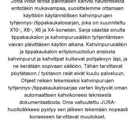
Jotta voisit tehdä päivittäisen kahvisi nauttimisesta
entistäkin mukavampaa, suosittelemme ottamaan
käyttöön käytännöllisen kahvinpurujen
tyhjennys-/tippakaukalosarjan, joka on suunniteltu
X10-, X8-, X6 ja X4-koneisiin. Sarja säästää sinulta
tippakaukalon ja kahvinpurusäiliön tyhjentämisen
vaivan päivittäisen käytön aikana. Kahvinpurusäiliön
ja tippakaukalon erityismuotoilun ansiosta
kahvinpurut ja kahvitipat kulkevat pohjalevyn läpi, ja
ne kerätään sopivaan säiliöön. Tähän tarvittavat
pöytätason / työtason reiät eivät kuulu palveluun.
Ohjeet reikien tekemiseksi kahvinpurujen
tyhjennys-/tippakaukalosarjaa varten löytyvät oman
automaattisen kahvikoneesi teknisestä
dokumentaatiosta. Oma valtuutettu JURA-
huoltoliikkeesi pystyy sen jälkeen tekemään nopeasti
koneeseen tarvittavat muutokset.