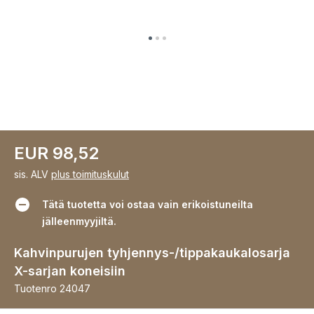
EUR 98,52
sis. ALV
plus toimituskulut
Tätä tuotetta voi ostaa vain erikoistuneilta
jälleenmyyjiltä.
Kahvinpurujen tyhjennys-/tippakaukalosarja
X-sarjan koneisiin
Tuotenro
24047