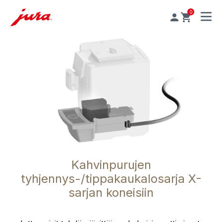
0
MENU
Kahvinpurujen
tyhjennys-/tippakaukalosarja X-
sarjan koneisiin