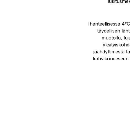
lukitusmek
Ihanteellisessa 4°
täydellisen läh
muotoilu, luj
yksityiskoh
jäähdyttimestä t
kahvikoneeseen. S