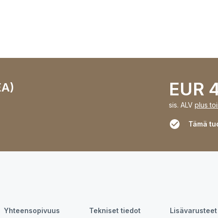
EUR 4
EA)
sis. ALV
plus to
Tämä tuo
Yhteensopivuus
Tekniset tiedot
Lisävarusteet