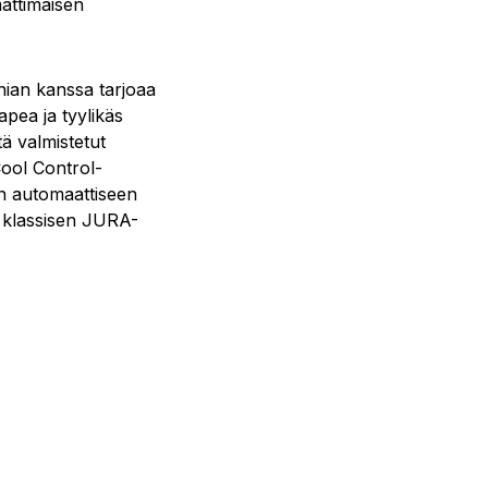
mattimaisen
nian kanssa tarjoaa
apea ja tyylikäs
tä valmistetut
ool Control-
on automaattiseen
en klassisen JURA-