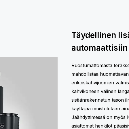
Täydellinen li
automaattisiin
Ruostumattomasta teräksest
mahdollistaa huomattavan
erikoiskahvijuomien valmis
kahvikoneen välinen lang
sisäänrakennetun tason il
käyttäjää muistutetaan ain
Jäähdyttimessä on myös lu
asiattomat henkilöt pääsis