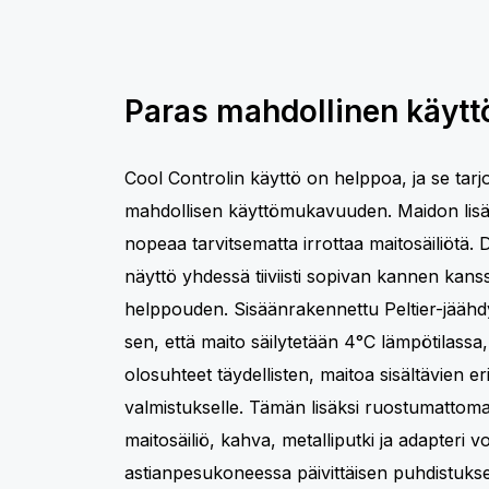
Paras mahdollinen käyt
Cool Controlin käyttö on helppoa, ja se tar
mahdollisen käyttömukavuuden. Maidon lis
nopeaa tarvitsematta irrottaa maitosäiliötä. D
näyttö yhdessä tiiviisti sopivan kannen kans
helppouden. Sisäänrakennettu Peltier-jäähd
sen, että maito säilytetään 4°C lämpötilassa,
olosuhteet täydellisten, maitoa sisältävien e
valmistukselle. Tämän lisäksi ruostumattoma
maitosäiliö, kahva, metalliputki ja adapteri 
astianpesukoneessa päivittäisen puhdistuks