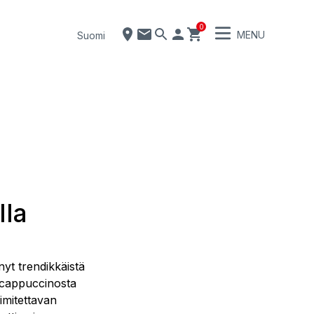
0
MENU
Suomi
lla
nyt trendikkäistä
i cappuccinosta
imitettavan