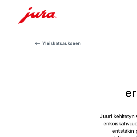
Yleiskatsaukseen
er
Juuri kehitetyn 
erikoiskahviju
entistäkin