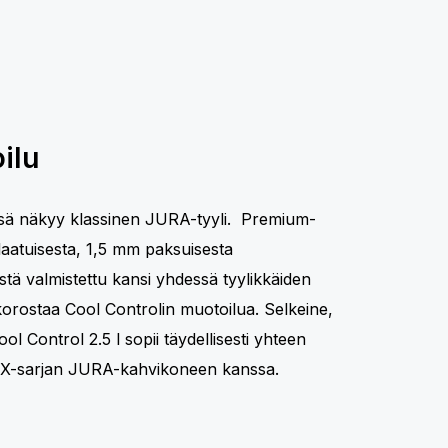
ilu
ssä näkyy klassinen JURA-tyyli. Premium-
laatuisesta, 1,5 mm paksuisesta
tä valmistettu kansi yhdessä tyylikkäiden
orostaa Cool Controlin muotoilua. Selkeine,
ool Control 2.5 l sopii täydellisesti yhteen
 X-sarjan JURA-kahvikoneen kanssa.