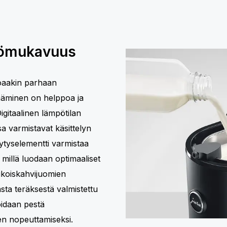
tömukavuus
joaakin parhaan
ääminen on helppoa ja
igitaalinen lämpötilan
sa varmistavat käsittelyn
ytyselementti varmistaa
 millä luodaan optimaaliset
rikoiskahvijuomien
sta teräksestä valmistettu
voidaan pestä
en nopeuttamiseksi.