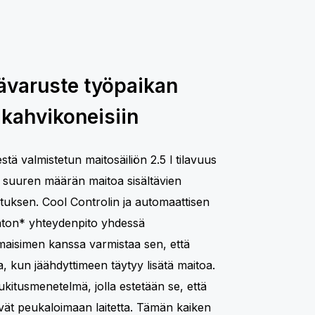
sävaruste työpaikan
 kahvikoneisiin
ä valmistetun maitosäiliön 2.5 l tilavuus
 suuren määrän maitoa sisältävien
tuksen. Cool Controlin ja automaattisen
aton* yhteydenpito yhdessä
maisimen kanssa varmistaa sen, että
a, kun jäähdyttimeen täytyy lisätä maitoa.
kitusmenetelmä, jolla estetään se, että
ivät peukaloimaan laitetta. Tämän kaiken