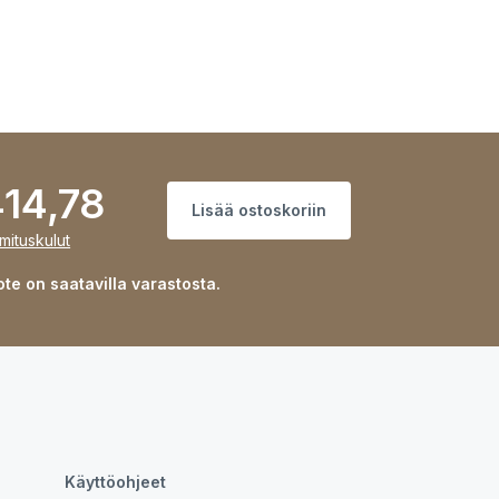
14,78
Lisää ostoskoriin
imituskulut
te on saatavilla varastosta.
Käyttöohjeet