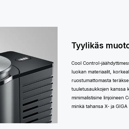
Tyylikäs muoto
Cool Control-jäähdyttime
luokan materiaalit, korkea
ruostumattomasta teräkses
tuuletusaukkojen kanssa k
minimalistisine linjoineen C
minkä tahansa X- ja GIGA