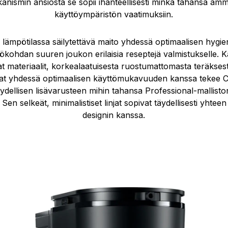
anismin ansiosta se sopii ihanteellisesti minkä tahansa am
käyttöympäristön vaatimuksiin.
C lämpötilassa säilytettävä maito yhdessä optimaalisen hygie
tökohdan suuren joukon erilaisia reseptejä valmistukselle. K
at materiaalit, korkealaatuisesta ruostumattomasta teräkses
dat yhdessä optimaalisen käyttömukavuuden kanssa tekee C
äydellisen lisävarusteen mihin tahansa Professional-mallist
en selkeät, minimalistiset linjat sopivat täydellisesti yhte
designin kanssa.