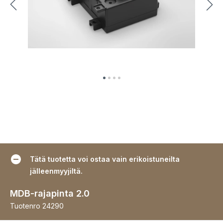
Tätä tuotetta voi ostaa vain erikoistuneilta
jälleenmyyjiltä.
MDB-rajapinta 2.0
Tuotenro
24290