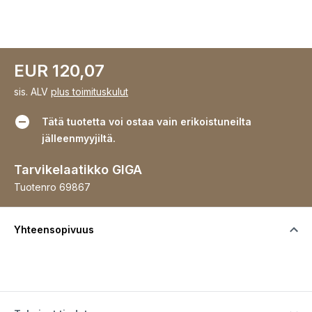
EUR 120,07
sis. ALV
plus toimituskulut
Tätä tuotetta voi ostaa vain erikoistuneilta
jälleenmyyjiltä.
Tarvikelaatikko GIGA
Tuotenro
69867
Yhteensopivuus