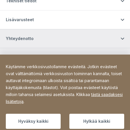
Tekniset tiedot
Lisävarusteet
Yhteydenotto
Osta verkossa / Ehdot
Käytämme verkkosivustollamme evästeitä. Jotkin evästeet
ovat välttämättömiä verkkosivuston toiminnan kannalta, toiset
Sosiaalinen media
auttavat integroimaan ulkoista sisältöä tai parantamaan
käyttäjäkokemusta (tilastot). Voit poistaa evästeet käytöstä
milloin tahansa selaimesi asetuksista. Klikkaa
tästä saadaksesi
Site Web
[Website information]
Tietosuoja
Sivukartta
lisätietoja
.
Copyright © 2026
Hyväksy kaikki
Hylkää kaikki