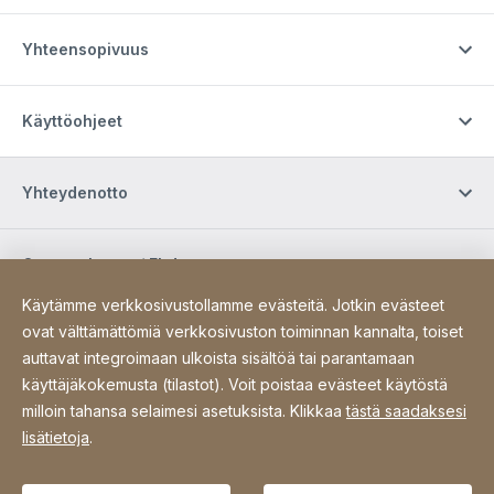
Yhteensopivuus
Käyttöohjeet
Yhteydenotto
Osta verkossa / Ehdot
Käytämme verkkosivustollamme evästeitä. Jotkin evästeet
ovat välttämättömiä verkkosivuston toiminnan kannalta, toiset
Sosiaalinen media
auttavat integroimaan ulkoista sisältöä tai parantamaan
käyttäjäkokemusta (tilastot). Voit poistaa evästeet käytöstä
milloin tahansa selaimesi asetuksista. Klikkaa
tästä saadaksesi
Site Web
[Website information]
Tietosuoja
Sivukartta
lisätietoja
.