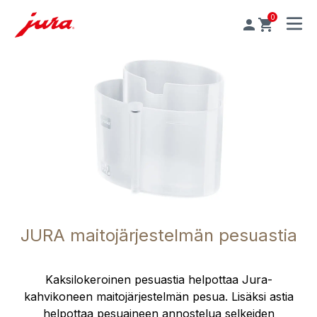
0
MENU
JURA maitojärjestelmän pesuastia
Kaksilokeroinen pesuastia helpottaa Jura-
kahvikoneen maitojärjestelmän pesua. Lisäksi astia
helpottaa pesuaineen annostelua selkeiden