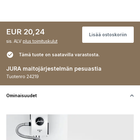
EUR 20,24
Lisää ostoskoriin
sis. ALV
plus toimituskulut
Tämä tuote on saatavilla varastosta.
JURA maitojärjestelmän pesuastia
Tuotenro
24219
Ominaisuudet